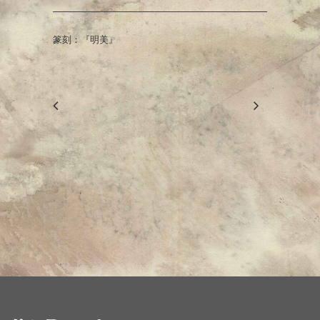
篆刻：『明美』