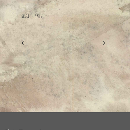
篆刻：『龍』