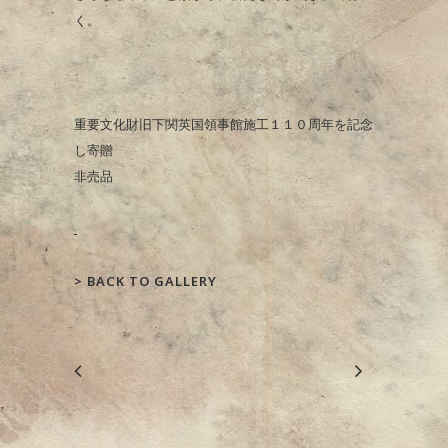
く。
重要文化財旧下関英国領事館施工１１０周年を記念
し寄贈
非売品
>
BACK TO GALLERY