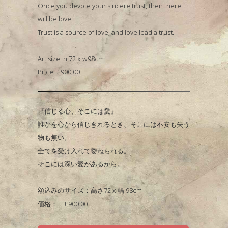
Once you devote your sincere trust, then there
will be love.
Trust is a source of love, and love lead a trust.
Art size: h 72 x w98cm
Price: £900,00
『信じる心、そこには愛』
誰かを心から信じきれるとき、そこには不安も失う
物も無い。
全てを受け入れて委ねられる。
そこには深い愛があるから。
額込みのサイズ：高さ72 x 幅 98cm
価格： £900.00